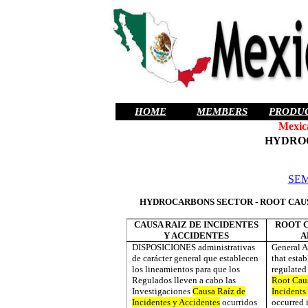
HOME
MEMBERS
PRODU
Mexic
HYDRO
SE
HYDROCARBONS SECTOR - ROOT CAUS
CAUSA RAIZ DE INCIDENTES
ROOT C
Y ACCIDENTES
A
DISPOSICIONES administrativas
General A
de carácter general que establecen
that estab
los lineamientos para que los
regulated 
Regulados lleven a cabo las
Root Caus
Investigaciones
Causa Raíz de
Incidents
Incidentes y Accidentes
ocurridos
occurred i