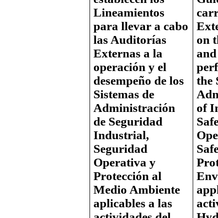
Lineamientos
car
para llevar a cabo
Ext
las Auditorías
on 
Externas a la
and
operación y el
per
desempeño de los
the 
Sistemas de
Adm
Administración
of I
de Seguridad
Safe
Industrial,
Ope
Seguridad
Saf
Operativa y
Prot
Protección al
Env
Medio Ambiente
appl
aplicables a las
acti
actividades del
Hyd