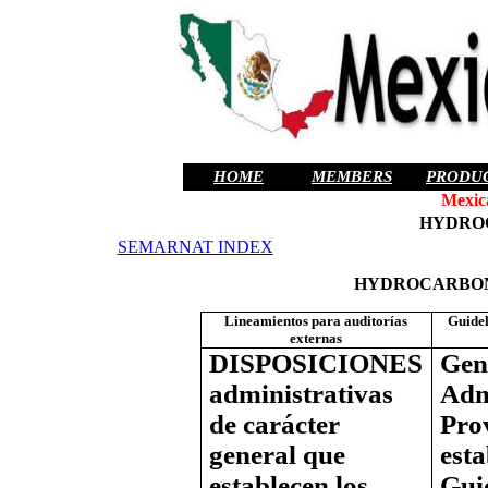
HOME
MEMBERS
PRODU
Mexic
HYDRO
SEMARNAT INDEX
HYDROCARBONS 
Lineamientos para auditorías
Guidel
externas
DISPOSICIONES
Gen
administrativas
Adm
de carácter
Prov
general que
esta
establecen los
Guid