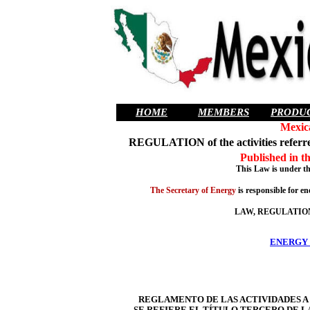
HOME
MEMBERS
PRODU
Mexic
REGULATION of the activities referred
Published in t
This Law is under th
The Secretary of Energy
is responsible for e
LAW, REGULATION
ENERGY
REGLAMENTO DE LAS ACTIVIDADES A
SE REFIERE EL TÍTULO TERCERO DE L